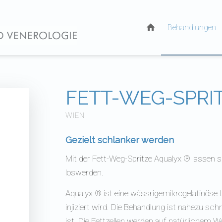
Behandlungen
FETT-WEG-SPRI
WIEN
Gezielt schlanker werden
Mit der Fett-Weg-Spritze
Aqualyx ®
lassen s
loswerden.
Aqualyx ® ist eine wässrigemikrogelatinöse L
injiziert wird. Die Behandlung ist nahezu s
ist. Die Fettzellen werden auf natürlichem 