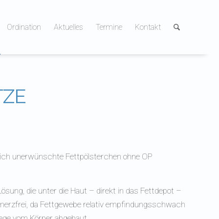
Ordination
Aktuelles
Termine
Kontakt
TZE
ich unerwünschte Fettpölsterchen ohne OP
ösung, die unter die Haut – direkt in das Fettdepot –
chmerzfrei, da Fettgewebe relativ empfindungsschwach
Wege vom Körper abgebaut.