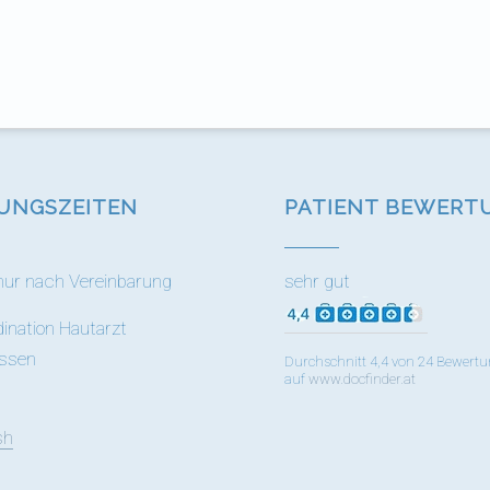
UNGS­ZEITEN
PATIENT BEWERT
nur nach Vereinbarung
sehr gut
dination Hautarzt
assen
Durchschnitt 4,4 von 24 Bewert
auf
www.docfinder.at
sh