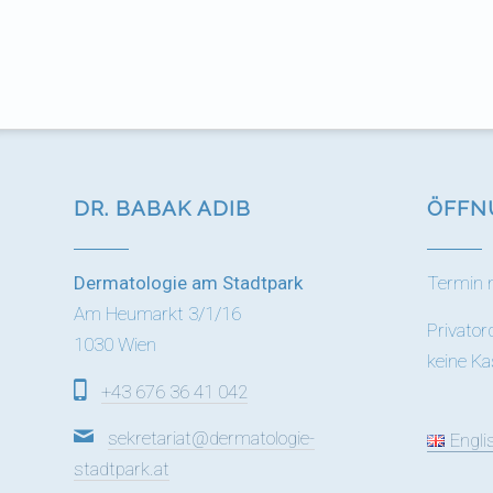
DR. BABAK ADIB
ÖFFN
Dermatologie am Stadtpark
Termin 
Am Heumarkt 3/1/16
Privator
1030 Wien
keine K
+43 676 36 41 042
sekretariat@dermatologie-
Engli
stadtpark.at