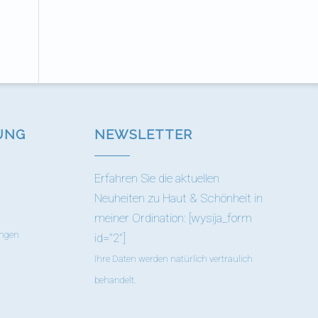
UNG
NEWSLETTER
Erfahren Sie die aktuellen
Neuheiten zu Haut & Schönheit in
meiner Ordination: [wysija_form
ungen
id="2"]
Ihre Daten werden natürlich vertraulich
behandelt.