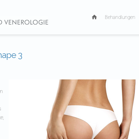
Behandlungen
hape 3
en
s
e,