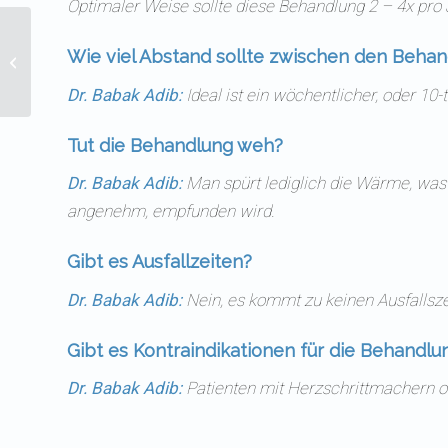
Optimaler Weise sollte diese Behandlung 2 – 4x pro 
Wie eine Sonnenallergie
Wie viel Abstand sollte zwischen den Beha
entsteht – und man
vorbeugen kann
Dr. Babak Adib:
Ideal ist ein wöchentlicher, oder 1
Tut die Behandlung weh?
Dr. Babak Adib:
Man spürt lediglich die Wärme, was 
angenehm, empfunden wird.
Gibt es Ausfallzeiten?
Dr. Babak Adib:
Nein, es kommt zu keinen Ausfallsze
Gibt es Kontraindikationen für die Behandlun
Dr. Babak Adib:
Patienten mit Herzschrittmachern 